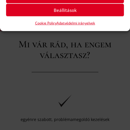
Beállítások
Cookie Policy
Adatvédelmi irányelvek
Mi vár rád, ha engem
választasz?
egyénre szabott, problémamegoldó kezelések