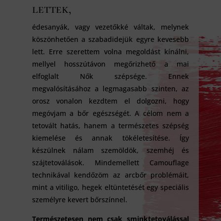
lettek,
édesanyák, vagy vezetőkké váltak, melynek
köszönhetően a szabadidejük egyre kevesebb
lett. Erre szerettem volna megoldást kínálni,
mellyel hosszútávon megőrizhető a mai
elfoglalt Nők szépsége. Ennek
megvalósításához a legmagasabb szinten, az
orosz vonalon kezdtem el dolgozni, hogy
megóvjam a bőr egészségét. A célom nem a
tetovált hatás, hanem a természetes szépség
kiemelése és annak tökéletesítése. Így
készülnek nálam szemöldök, szemhéj és
szájtetoválások. Mindemellett Camouflage
technikával kendőzöm az arcbőr problémáit,
mint a vitiligo, hegek eltüntetését egy speciális
személyre kevert bőrszínnel.
Természetesen nem csak sminktetoválással