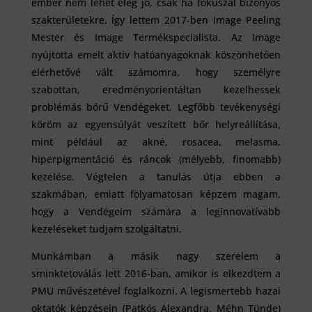
ember nem lehet elég jó, csak ha fókuszál bizonyos
szakterületekre. Így lettem 2017-ben Image Peeling
Mester és Image Termékspecialista. Az Image
nyújtotta emelt aktív hatóanyagoknak köszönhetően
elérhetővé vált számomra, hogy személyre
szabottan, eredményorientáltan kezelhessek
problémás bőrű Vendégeket. Legfőbb tevékenységi
köröm az egyensúlyát veszített bőr helyreállítása,
mint például az akné, rosacea, melasma,
hiperpigmentáció és ráncok (mélyebb, finomabb)
kezelése. Végtelen a tanulás útja ebben a
szakmában, emiatt folyamatosan képzem magam,
hogy a Vendégeim számára a leginnovatívabb
kezeléseket tudjam szolgáltatni.
Munkámban a másik nagy szerelem a
sminktetoválás lett 2016-ban, amikor is elkezdtem a
PMU művészetével foglalkozni. A legismertebb hazai
oktatók képzésein (Patkós Alexandra, Méhn Tünde)